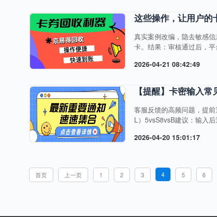
的比例从来没找过45%找过
决的人最忠诚"。京易得回收的
这些操作，让用户的
真实案例改编，隐去敏感信息
卡。结果：审核通过后，平
训：极端高价是诱饵，稳定
2026-04-21 08:42:49
价格更高"。结果：卡密发
是危险信号。案例3：未核
满3个月，资金链断裂，无法到
【提醒】卡密输入常
客服反馈的高频问题，提前避
L）5vsS8vsB建议：
验证失败。建议：复制时去
2026-04-20 15:01:17
认卡密位数，完整输入。错
遇问题，可联系客服协助：服
4
首页
上一页
1
2
3
5
6