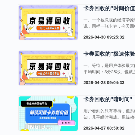
卡券回收的"时间价
一、一个被忽视的经济学原
说，同样一张卡券，今天回
律使然。二、卡券"时间价
2026-04-30 09:25:32
近，下游买家的购买意愿越
月：价格开始下调有效期3
回收价格受季节性需求影响：
卡券回收的"极速体
一、等待，是用户体验最大
平均时间：3分28秒。也
怀疑，甚至放弃交易。等待
2026-04-28 09:04:33
要消耗在三个环节：表格环节
人工判断、经验依赖资金划
三、京易得的"极速模式"我
卡券回收的"暗时间
用户看到的只有等待，但系统
知，几乎瞬时完成。系统动
密格式错误"，不进入后续流
2026-04-27 08:59:02
作：比对黑卡号段库查询历