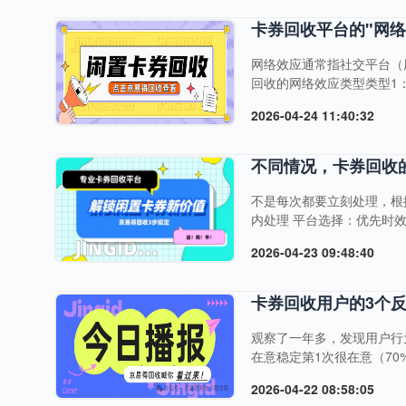
时间3：渠道匹配（1-5秒
优价格分配处理队列瓶颈点：
卡券回收平台的"网
网络效应通常指社交平台（
回收的网络效应类型类型1
求，用户之间不互动。类型
2026-04-24 11:40:32
意合作（量大、稳定）下游
数据越多，风控越精准：黑
垒类型说明新平台困境渠道
不同情况，卡券回收
据训练误伤率高，黑卡漏过多
不是每次都要立刻处理，根
内处理 平台选择：优先时
期（1-2个月内）建议：收
2026-04-23 09:48:40
认顺畅后再处理全部情况三
示：卡券可能贬值、过期、
议：选择界面简单、客服响应
卡券回收用户的3个
观察了一年多，发现用户行
在意稳定第1次很在意（70
（30%）很在意（70%）
2026-04-22 08:58:05
格一直稳定在92-95%