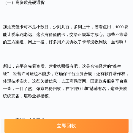
（一）高资质是硬通货
加油充值卡可不是小数目，少则几百，多则上千，省着点用，
块
1000
能让爱车跑老远。这么有价值的卡，交给正规军才放心。那些不靠谱
的三方渠道，网上一搜，好多用户哭诉收了卡却没收到钱，血亏啊！
所以，选平台先看资质。营业执照得有吧，这是合法经营的
“准生
证”；经营许可证也不能少，它确保平台业务合规；还有软件著作权，
体现技术实力。这些关键信息，去工商局官网、国家政务服务平台查
一查，一目了然。像
京易得回收
，在
“回收江湖”赫赫有名，这些资质
统统完备，堪称业界楷模。
（二）高折扣才是王道
立即回收