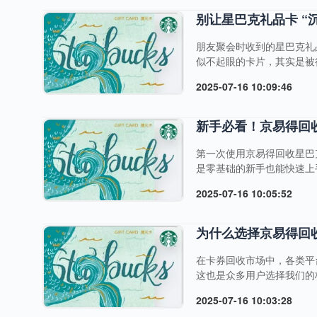
别让星巴克礼品卡 “
朋友聚会时收到的星巴克礼
似不起眼的卡片，其实是被
忘、用不完等原因被闲置，
2025-07-16 10:09:46
以通过京易得回收“唤醒”
孩子买几本绘本、一套文具
余额传递生活的温暖。哪怕是几
新手必看！京易得回
第一次使用京易得回收星巴
是零基础的新手也能快速上手。
信搜索“京易得回收”即可找
2025-07-16 10:05:52
收到的6位验证码，10秒
捷。第二步：登录后，在首
部搜索栏输....
为什么选择京易得回
在卡券回收市场中，各类平
这也是众多用户选择我们的
定地点，排队等候工作人员
2025-07-16 10:03:28
品卡信息后，依托智能审核