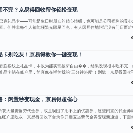
峰期，也能保证10分钟内完成审核，让你无需长时间等待，碎片化时间就
平合理。京易得回收拥有专业的市场调研团队，实时追踪星巴克礼品卡的
用不完？京易得回收帮你轻松变现
巴克礼品卡——可能是生日时朋友的贴心馈赠，也可能是公司福利的暖心
喜。但并非每个人都能频繁光顾星巴克，有人因居住地附近没有门店而难
让卡片闲置，还有人卡内余额只剩几十元，单独跑一趟门店消费总觉得不
礼品卡，与其在钱包里积灰、默默过期，不如通过京易得回收轻松变现，让
收为星巴克礼品卡回收打造了极简流程，全程无需出门、无需排队。只需
首页清晰的分类中找到“星巴克礼品卡”回收入....
品卡别吃灰！京易得教你一键变现！
必胜客线上礼品卡，本以为能实现披萨自由��，结果发现根本吃不完！
礼品卡躺在账户里，简直像在嘲笑我的“三分钟热度”！别慌！京易得回收
把手教你把闲置礼品卡变成真金白银��！ 为啥京易得是回收必胜客礼
“拿捏”，绝不做“大冤种”！必胜客的礼品卡五花八门，不同面额、限定主题
完全不用担心被“压价”！平台就像开了“透....
略：闲置秒变现金，京易得超省心
中斩获大量麦当劳代金券，或是误囤了用不上的优惠券，这些闲置的代金券
们在账户里吃灰，京易得回收平台为你开启麦当劳代金券变现新通道，下面
源！ 为何选择京易得回收麦当劳代金券？ 定制化回收，精准匹配需求麦
券、超值套餐折扣券到单品买一送一券应有尽有。京易得针对不同类型代