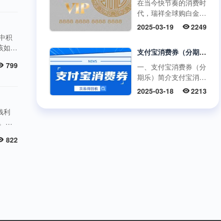
在当今快节奏的消费时
市场
代，瑞祥全球购白金卡
凭借其强大的功能和广
2025-03-19
2249
泛的使用范围，成为了
中积
众多消费者和企业福
该如何
支付宝消费券（分期乐）使用与回收指南
利....
为何选
799
一、支付宝消费券（分
无需繁
期乐）简介支付宝消费
面
券（分期乐）是由分期
..
2025-03-18
2213
乐平台与支付宝合作推
出的电子优惠券。用
钱利
户....
。但
方
822
务，开
元；
属活