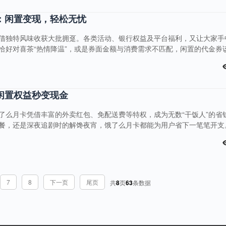
如早餐券，会结合麦当劳早餐时段消费热度评估价值；套餐券则根据套餐
代金券都能得到最合理的回收价格，满足你....
：闲置变现，轻松无忧
借独特风味收获大批拥趸。各类活动、银行权益及平台福利，又让大家手
恰好对喜茶“热情降温”，或是券面金额与消费需求不匹配，闲置的代金券
平台为你排忧解难，下面就为大家详细介绍喜茶代金券回收那些事儿。 
 便捷流程，轻松变现在京易得回收喜茶代金券，操作简单到超乎想象。
APP，点击进入卡券回收板块，找到喜茶代金券选项，按提示输入代金券
订单，剩下的就交给我们。系统自动审核，全程耗时极短，快速将闲置代..
闲置权益秒变现金
了么月卡凭借丰富的外卖红包、免配送费等特权，成为无数“干饭人”的省
餐，还是深夜追剧时的解馋夜宵，饿了么月卡都能为用户省下一笔笔开支
频次骤减，闲置的月卡权益如何处置？京易得回收平台为你提供高效解决
变现！ 饿了么月卡：舌尖上的超值福利饿了么月卡是平台推出的会员服
益。每天可领取不同面额的外卖红包，下单时直接抵扣，最高能省下十几
使点一份轻食沙拉，也无需担心高额配送费。此外，月卡用户还可参与专
7
8
下一页
尾页
共
8
页
63
条数据