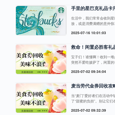
给出明确结果。即使是在高
定回收。其次是价格体系公
手里的星巴克礼品卡
流通情况、汇率....
生活中，我们常常会收到星
放，或是消费满赠的意外惊
费，有人因偏好其他饮品而
2025-07-16 10:01:03
算。这些“沉睡”的星巴克
余额都发挥价值。京易得回
京易得回收官网或小程序，在
救命！闲置必胜客礼
宝子们！谁懂啊！收到一堆
突然不爱吃披萨了，闲置的
着超绝攻略来拯救你啦，手
2025-07-02 09:34:04
的“天菜”平台？ 定价超会
眼花缭乱。但在京易得这里，
麦当劳代金券回收攻
当“麦门”爱好者们在活动
了“甜蜜的负担”。别让它
看如何轻松盘活这些闲置资
2025-07-02 09:32:39
金券类型丰富，从早餐专属