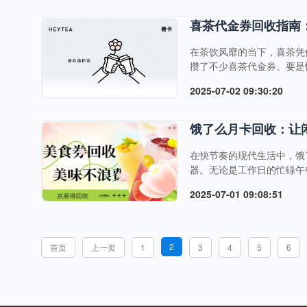
券，制定专属回收策略。比
受欢迎程度定价，确保每一张
喜茶代金券回收指南
在茶饮风靡的当下，喜茶凭
攒了不少喜茶代金券。要是
处理？别着急，京易得回收
2025-07-02 09:30:20
择京易得回收喜茶代金券？
琐注册，打开京易得官网或
额、券码等关键信息，提交
饿了么月卡回收：让
在快节奏的现代生活中，饿
器。无论是工作日的忙碌午
当生活计划变动，月卡使用
2025-07-01 09:08:51
案，让沉睡的月卡价值即刻
通后用户能畅享多重专属权
还能享受免配送费特权，即
动，解锁隐藏....
2
首页
上一页
1
3
4
5
6