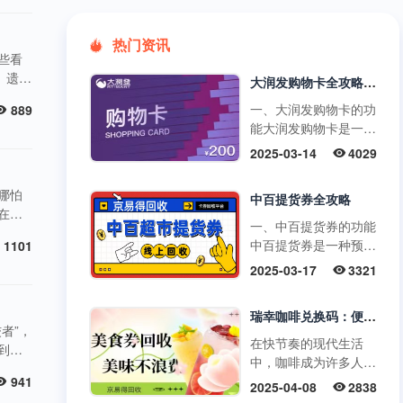
热门资讯
些看
、遗
大润发购物卡全攻略：购买、使用与注意事项
完全可
一、大润发购物卡的功
889
支；给
能大润发购物卡是一种
小的
预付卡，可在大润发超
2025-03-14
4029
市的线下门店和线上平
台使用，用于购买食
哪怕
中百提货券全攻略
品....
（在微
一、中百提货券的功能
机号和
中百提货券是一种预付
1101
简单便
式购物卡，可以在中百
可在顶
2025-03-17
3321
超市、中百仓储等指定
门店使用，享受购物
瑞幸咖啡兑换码：便捷获取、使用与高效回收指南
优....
者”，
在快节奏的现代生活
到指
中，咖啡成为许多人开
克礼
启活力一天或缓解工作
941
评估并
2025-04-08
2838
疲惫的必备饮品。瑞幸