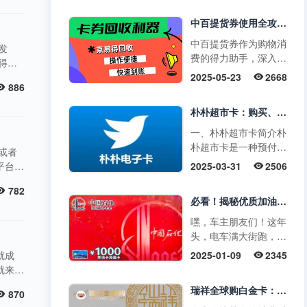
能搞
咖啡以其丰富多样的产
市场
中百提货券使用全攻略，一文带你吃透！
品....
中百提货券作为购物消
发
费的得力助手，深入了
得消
解其使用方法，能让我
划
2025-05-23
2668
们更高效地享受购物便
886
每一分
利，挖掘其中隐藏的
打开
朴朴超市卡：购买、使用与回收全攻略
实....
一、朴朴超市卡简介朴
朴超市卡是一种预付
或者
卡，可在朴朴超市的线
平台带
2025-03-31
2506
上平台（朴朴App）或
品卡
线下门店用于购物。
782
卡让人
必看！揭秘优质加油卡回收平台，让你的油卡“不闲置”
它....
嘿，车主朋友们！这年
头，电车满大街跑，手
里的加油卡是不是渐渐
就成
2025-01-09
2345
没了用武之地？别让它
就来看
在抽屉里吃灰，回收
当劳代
瑞祥全球购白金卡：高端消费卡的使用与回收指南
变....
870
金