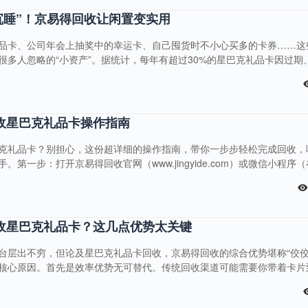
沉睡”！京易得回收让闲置变实用
品卡、公司年会上抽奖中的幸运卡、自己囤货时不小心买多的卡券……这
很多人忽略的“小资产”。据统计，每年有超过30%的星巴克礼品卡因过期
总金额超过千万元，实在是一种浪费。其实，这些“沉睡”的星巴克礼品卡
，让余额发挥更大价值。比如，用回收的钱给手机充话费，解决每月通讯开
，把闲置转化为教育投资；或是在周末给家人买份水果、一束鲜花，用小
....
收星巴克礼品卡操作指南
克礼品卡？别担心，这份超详细的操作指南，带你一步步轻松完成回收，
第一步：打开京易得回收官网（www.jingyide.com）或微信小程序
到），点击右上角“注册/登录”。新用户可选择手机号验证码登录，输入手
内即可完成注册；已有账号的用户直接输入账号密码或选择快捷登录，操作
页的“卡券”板块中，你可以直接看到“星巴克礼品卡”的图标；若未找到，
收星巴克礼品卡？这几点优势太关键
台层出不穷，但论及星巴克礼品卡回收，京易得回收的综合优势堪称“佼佼
核心原因。首先是效率优势无可替代。传统回收渠道可能需要你带着卡片
手动核验，整个过程耗时半小时以上是常态；而在京易得回收，上传星巴
系统，从信息校验到价格核算全程自动化处理，通常3-5分钟内就能完成