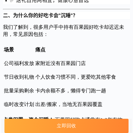
✅ 送礼自用两相宜，健康心意首选
二、为什么你的好吃卡会"沉睡"？
我们了解到，很多用户手中持有百果园好吃卡却迟迟未
用，常见原因包括：
场景
痛点
公司福利发放
家附近没有百果园门店
节日收到礼物
个人饮食习惯不同，更爱吃其他零食
批量采购剩余
卡内余额不多，懒得专门跑一趟
临时改变计划
出差/搬家，当地无百果园覆盖
卡券闲置 = 资金沉睡！
百果园好吃卡通常有1-3年有效
立即回收
期，过期作废实在可惜。