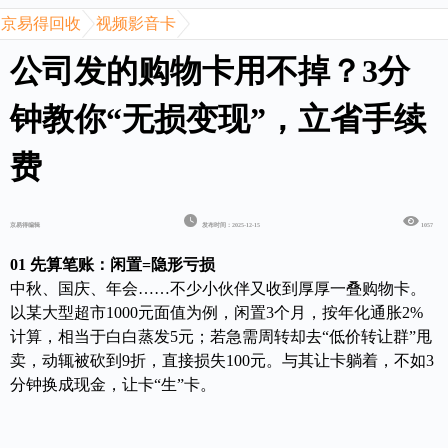
京易得回收
视频影音卡
公司发的购物卡用不掉？3分
钟教你“无损变现”，立省手续
费
京易得编辑
发布时间：2025-12-15
1057
01 先算笔账：闲置=隐形亏损
中秋、国庆、年会……不少小伙伴又收到厚厚一叠购物卡。
以某大型超市1000元面值为例，闲置3个月，按年化通胀2%
计算，相当于白白蒸发5元；若急需周转却去“低价转让群”甩
卖，动辄被砍到9折，直接损失100元。与其让卡躺着，不如3
分钟换成现金，让卡“生”卡。