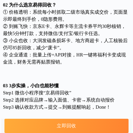
02 为什么选
京易得回收
？
① 价格透明：系统每小时抓取二级市场真实成交价，页面显
示即最终到手价，0隐形费用。
② 到账飞快：
京东E卡
、永辉卡等主流卡券平均30秒核销，
最快5分钟打款，支持微信/支付宝/银行卡任选。
③ 小众也收：大润发磁条损坏卡、地方商超卡，人工核验后
仍可85折回收，减少“废卡”。
④ 企业通道：批量上传+API对接，HR一键将福利卡变成现
金流，财务无需再贴票报销。
03 3步实操，小白也能秒懂
Step1 微信小程序搜“京易得回收”
Step2 选择对应品牌→输入面值、卡密→系统自动报价
Step3 确认收款方式→提交→到账提醒响起，Done！
立即回收
别让购物卡“沉睡”到过期！扫码体验“3分钟无损变现”，把每