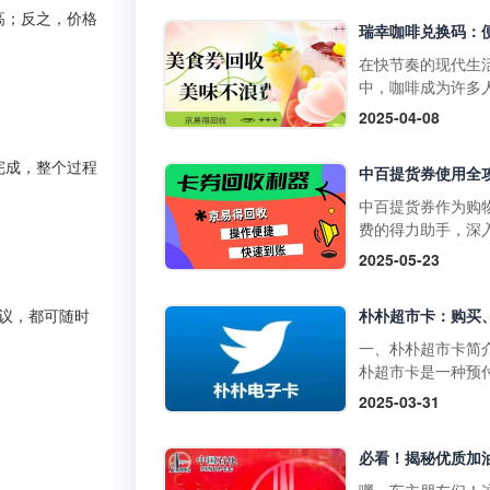
物卡通常不支持购
门店使用，享受购
高；反之，价格
草、酒类、礼品卡
惠。它不仅可以用
值卡等特殊商品。
买日常商品，还可
在快节奏的现代生
大润发购物卡的购
特定活动期间享受
中，咖啡成为许多
式1. 线上购买：• 
折扣。二、中百提
启活力一天或缓解
2025-04-08
发优鲜APP：下载
的获取方式1. 线上
疲惫的必备饮品。
装大润发优鲜APP
取：• 通过中百官
咖啡以其丰富多样
录后在“我的”页面
完成，整个过程
APP参与活动，完
品，如经典的拿铁
到“大润发电子购物
定任务即可获得提
爽的生椰拿铁，以
中百提货券作为购
卡”，选择面值并完
券。• 在中百线上
断推陈出新的季节
费的得力助手，深
支付。• 第三方平
购物满一定金额后
饮品，在咖啡市场
解其使用方法，能
2025-05-23
如淘宝，搜索“大润
获赠提货券。2. 线
据了重要地位。而
们更高效地享受购
购物卡”，选择官方
获取：• 在中百门
咖啡兑换码作为一
利，挖掘其中隐藏
舰店或授权....
物满一定金额后，
活的消费凭证，为
议，都可随时
惠。 使用范围广泛
赠提货券。• 参与
爱好者们带来了诸
百提货券主要适用
一、朴朴超市卡简
线下活动，并达到
利。不过，生活中
百仓储、中百超市
朴超市卡是一种预
条件，即可获得提
会出现兑换码闲置
盖湖北省内众多门
卡，可在朴朴超市
2025-03-31
券。三、中百提货
况，别担心，京易
无论是采购米面粮
上平台（朴朴App
使用方法1. 线下使
收平台能为你排忧
生鲜蔬果等日常食
线下门店用于购物
用：•&nb....
难，让闲置兑换码
还是挑选家居用品
不仅具有支付功能
实现价值。一、瑞
人护理产品，甚至
提供多种优惠和特