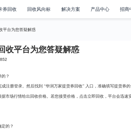
卡券回收
回收风向标
解决方案
产品中心
招商
收平台为您答疑解惑
回收平台为您答疑解惑
852
样的？
完成注册登录。然后找到 “华润万家提货券回收” 入口，准确填写提货券
根据市场行情给出回收价格。若您接受价格，点击
立即
回收，平台会迅速
确定的？