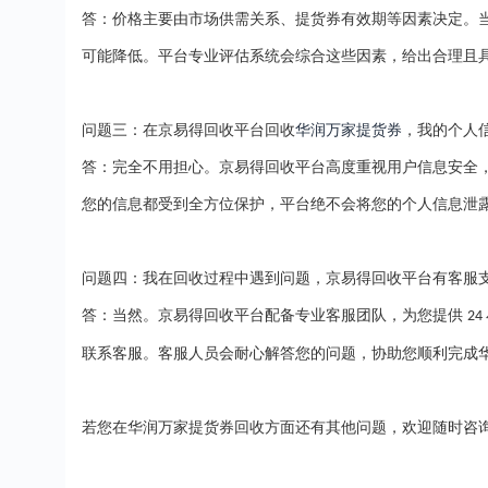
答：价格主要由市场供需关系、提货券有效期等因素决定。
可能降低。平台专业评估系统会综合这些因素，给出合理且
问题三：在京易得回收平台回收
华润万家提货券
，我的个人
答：完全不用担心。京易得回收平台高度重视用户信息安全
您的信息都受到全方位保护，平台绝不会将您的个人信息泄
问题四：我在回收过程中遇到问题，京易得回收平台有客服
答：当然。京易得回收平台配备专业客服团队，为您提供
24
联系客服。客服人员会耐心解答您的问题，协助您顺利完成
若您在华润万家提货券回收方面还有其他问题，欢迎随时咨