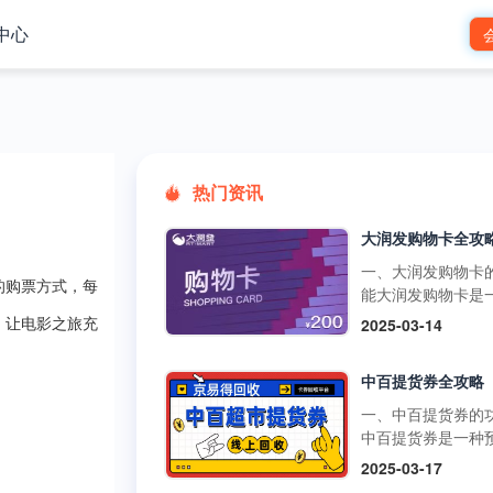
中心
热门资讯
一、大润发购物卡
的购票方式，每
能大润发购物卡是
预付卡，可在大润
2025-03-14
，让电影之旅充
市的线下门店和线
台使用，用于购买
中百提货券全攻略
品、日用品、家电
类商品。它还可以
一、中百提货券的
超市的其他促销活
中百提货券是一种
如满减、打折等，
式购物卡，可以在
2025-03-17
物更加划算。不过
超市、中百仓储等