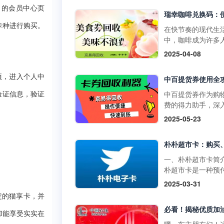
物卡通常不支持购
门店使用，享受购
的会员中心页
P
草、酒类、礼品卡
惠。它不仅可以用
值卡等特殊商品。
卡种进行购买。
买日常商品，还可
在快节奏的现代生
大润发购物卡的购
特定活动期间享受
中，咖啡成为许多
式1. 线上购买：• 
折扣。二、中百提
启活力一天或缓解
2025-04-08
发优鲜APP：下载
的获取方式1. 线上
疲惫的必备饮品。
装大润发优鲜APP
取：• 通过中百官
咖啡以其丰富多样
录后在“我的”页面
选项，进入个人中
APP参与活动，完
品，如经典的拿铁
到“大润发电子购物
定任务即可获得提
爽的生椰拿铁，以
中百提货券作为购
验证信息，验证
卡”，选择面值并完
券。• 在中百线上
断推陈出新的季节
费的得力助手，深
支付。• 第三方平
购物满一定金额后
饮品，在咖啡市场
解其使用方法，能
2025-05-23
如淘宝，搜索“大润
获赠提货券。2. 线
据了重要地位。而
们更高效地享受购
购物卡”，选择官方
获取：• 在中百门
咖啡兑换码作为一
利，挖掘其中隐藏
舰店或授权....
物满一定金额后，
活的消费凭证，为
惠。 使用范围广泛
赠提货券。• 参与
爱好者们带来了诸
百提货券主要适用
一、朴朴超市卡简
线下活动，并达到
利。不过，生活中
百仓储、中百超市
朴超市卡是一种预
条件，即可获得提
会出现兑换码闲置
盖湖北省内众多门
卡，可在朴朴超市
2025-03-31
券。三、中百提货
况，别担心，京易
无论是采购米面粮
上平台（朴朴App
使用方法1. 线下使
收平台能为你排忧
定的猫享卡，并
生鲜蔬果等日常食
线下门店用于购物
用：•&nb....
难，让闲置兑换码
还是挑选家居用品
不仅具有支付功能
却能享受实实在
实现价值。一、瑞
人护理产品，甚至
提供多种优惠和特