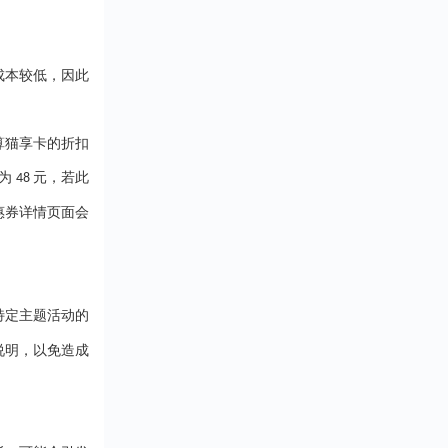
受抵扣金额或折扣
。
血亏啊！ 所以，选
活的各个方面。在
惠。 二、消费券的
台先看资质。营业
上，持卡人可以通
用场景支付宝消费
得有吧，这是合法
祥全球购小程序、
（分期乐）覆盖了
的“准生证&rdquo...
成本较低，因此
福鲤圈小程序等平
消费场景，包括但
轻松购买各类商品
于：1.餐饮：在支
务。无论是京东、
合作的餐厅、咖啡
猫、唯品会等知名
算猫享卡的折扣
消费时使用。2.购
平台，还是沃尔玛
支持线上电商平台
格为
元，若此
48
姆会员店、永辉超
下实体店铺。3.出
线下大型商超，都
如滴滴出行、共享
惠券详情页面会
用瑞祥全球购白金
等。4.会员服务：
行支付。此外，该
酷会员、腾讯视频
支持话费充值、油
等。 三、消费券的
值、水电费缴纳等...
用方法1.查看消费
在支付宝首页的“卡
特定主题活动的
包”或“我的”页面中
说明，以免造成
&l....