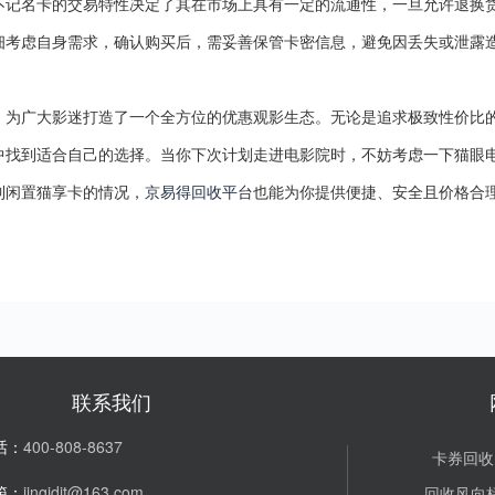
不记名卡的交易特性决定了其在市场上具有一定的流通性，一旦允许退换
细考虑自身需求，确认购买后，需妥善保管卡密信息，避免因丢失或泄露
，为广大影迷打造了一个全方位的优惠观影生态。无论是追求极致性价比
中找到适合自己的选择。当你下次计划走进电影院时，不妨考虑一下猫眼
到闲置猫享卡的情况，
京易得回收平台
也能为你提供便捷、安全且价格合
联系我们
话：
400-808-8637
卡券回收
箱：
jingidjt@163.com
回收风向