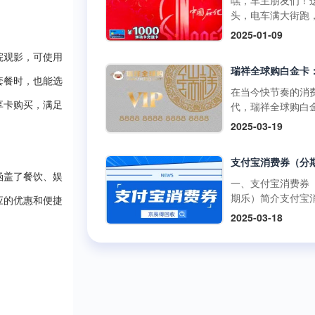
嘿，车主朋友们！
啡兑换码：获取与
百罗森便利店购买
如折扣、积分奖励
头，电车满大街跑
丰富的获取途径官
食品、冰激凌等，
员专享活动等。 二
里的加油卡是不是
2025-01-09
道：瑞幸咖啡APP
使用提货券轻松结
购买渠道1.朴朴超
没了用武之地？别
开瑞幸咖啡官方应
但需注意，中百百
方渠道： 线上购
院观影，可使用
在抽屉里吃灰，回
序，在“优惠券”或“
中百电器不支持提
访问朴朴超市官方
现才是正解。但市
卡”板块，按照指引
套餐时，也能选
消费。 使用方式多
或通过朴朴App，
平台五花八门，到
在当今快节奏的消
可便捷购买兑换码
线下门店使用人工
择“购物卡”或“充值
家靠谱又安全？别
代，瑞祥全球购白
享卡购买，满足
里的兑换码种类丰
台：在门店购物结
心”，完成支付后，
今天就给你扒一扒
凭借其强大的功能
面值多样，....
2025-03-19
后，前往人工收银
物卡将存入您的账
优质加油卡回收平
泛的使用范围，成
付款时直接出示中
户。 线下购买：
门道。 一、靠谱回
众多消费者和企业
货券，收银员会通
朴朴超市门店的客
平台的两大“黄金准
发放的首选。作为
码或手动输入相关
心或礼品卡销售点
则” （一）高资质
涵盖了餐饮、娱
专业的卡券回收平
一、支付宝消费券
息，完成抵扣支付
直接购买实体卡。 2
通货 加油充值卡可
京易得回收深知瑞
期乐）简介支付宝
商品金额超过提货
应的优惠和便捷
第三方平台： 在
是小数目，少则几
球购白金卡的价值
券（分期乐）是由
额，需自行支付超
2025-03-18
宝、京东等....
多则上千，省着点
势，今天就让我们
乐平台与支付宝合
分；若低于提货券
1000块能让爱车跑
了解一下这张备受
出的电子优惠券。
额，剩....
远。这么有价值的
的高端消费卡。 一
可以通过分期乐的
交给正规军才放心
瑞祥全球购白金卡
额度购买这些消费
些不靠谱的三方渠
用范围瑞祥全球购
并在支付宝支持的
网上一搜，好多用
卡的使用范围极为
商户或平台上使用
诉收了卡却没收到
泛，几乎涵盖了日