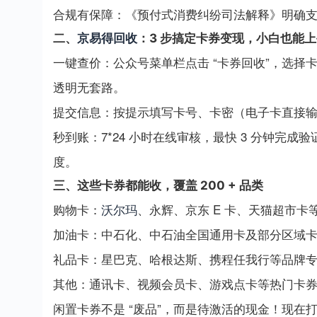
合规有保障：《预付式消费纠纷司法解释》明确
二、
京易得回收
：3 步搞定卡券变现，小白也能
一键查价：公众号菜单栏点击 “卡券回收”，选
透明无套路。
提交信息：按提示填写卡号、卡密（电子卡直接
秒到账：7*24 小时在线审核，最快 3 分钟
度。
三、这些卡券都能收，覆盖 200 + 品类
购物卡：
沃尔玛
、永辉、京东 E 卡、天猫超市卡
加油卡：中石化、中石油全国通用卡及部分区域
礼品卡：星巴克、哈根达斯、携程任我行等品牌
其他：通讯卡、视频会员卡、游戏点卡等热门卡
闲置卡券不是 “废品”，而是待激活的现金！现