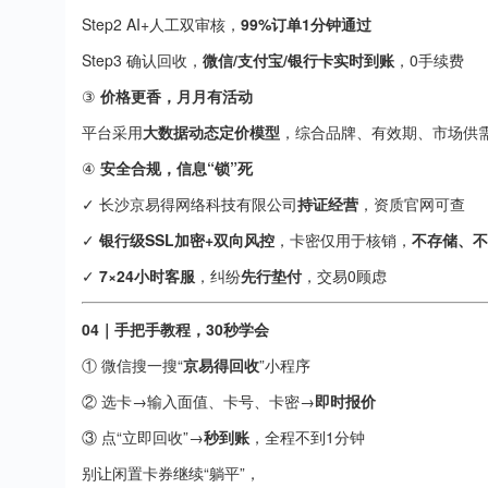
Step2 AI+人工双审核，
99%订单1分钟通过
Step3 确认回收，
微信/支付宝/银行卡实时到账
，0手续费
③
价格更香，月月有活动
平台采用
大数据动态定价模型
，综合品牌、有效期、市场供
④
安全合规，信息“锁”死
✓ 长沙京易得网络科技有限公司
持证经营
，资质官网可查
✓
银行级SSL加密+双向风控
，卡密仅用于核销，
不存储、不
✓
7×24小时客服
，纠纷
先行垫付
，交易0顾虑
04｜手把手教程，30秒学会
① 微信搜一搜“
京易得回收
”小程序
② 选卡→输入面值、卡号、卡密→
即时报价
③ 点“立即回收”→
秒到账
，全程不到1分钟
别让闲置卡券继续“躺平”，