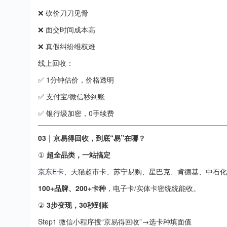
❌ 砍价刀刀见骨
❌ 面交时间成本高
❌ 真假纠纷维权难
线上回收：
✅ 1分钟估价，价格透明
✅ 支付宝/微信秒到账
✅ 银行级加密，0手续费
03｜京易得回收，到底“易”在哪？
①
超全品类，一站搞定
京东E卡
、天猫超市卡、苏宁易购、星巴克、肯德基、中石化
100+品牌、200+卡种
，电子卡/实体卡密统统能收。
②
3步变现，30秒到账
Step1 微信小程序搜“京易得回收”→选卡种填面值