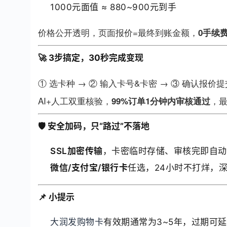
1000元面值 ≈ 880~900元到手
价格公开透明，页面报价=最终到账金额，
0手续
🚀 3步搞定，30秒完成变现
① 选卡种 → ② 输入卡号&卡密 → ③ 确认报价提
AI+人工双重核验，
，最
99%订单1分钟内审核通过
🛡️ 安全加码，只“路过”不落地
SSL加密传输
，卡密临时存储、审核完即自动
微信/支付宝/银行卡
任选，24小时不打烊，
📌 小提示
大润发购物卡
有效期通常为3~5年，过期可