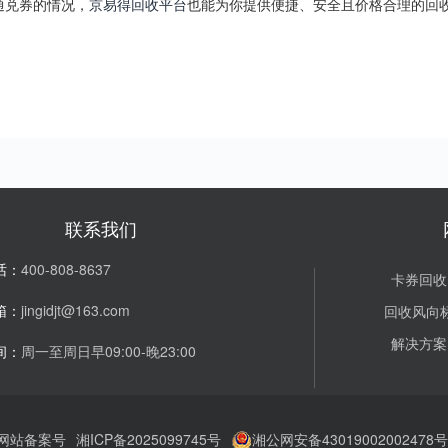
通兑券的情况，
京易得回收平台
也能为你提供便捷、安全且价格合理的回
联系我们
话：
400-808-8637
卡券回收
箱：
jingidjt@163.com
回收风向
解决方案
间：
周一至周日早09:00-晚23:00
网站备案号
湘ICP备2025099745号
湘公网安备43019002002478号