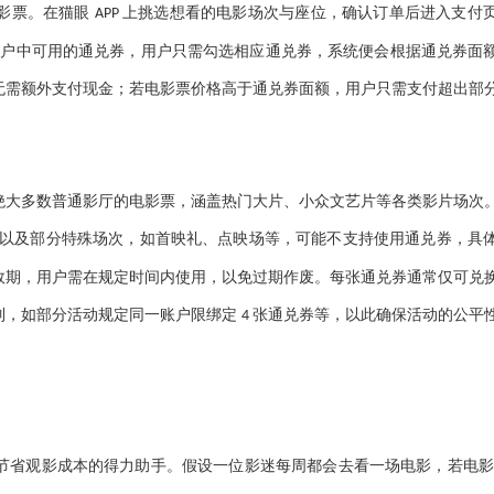
影票。在猫眼
上挑选想看的电影场次与座位，确认订单后进入支付
APP
户账户中可用的通兑券，用户只需勾选相应通兑券，系统便会根据通兑券面
无需额外支付现金；若电影票价格高于通兑券面额，用户只需支付超出部
绝大多数普通影厅的电影票，涵盖热门大片、小众文艺片等各类影片场次
以及部分特殊场次，如首映礼、点映场等，可能不支持使用通兑券，具
效期，用户需在规定时间内使用，以免过期作废。每张通兑券通常仅可兑
制，如部分活动规定同一账户限绑定
张通兑券等，以此确保活动的公平
4
节省观影成本的得力助手。假设一位影迷每周都会去看一场电影，若电