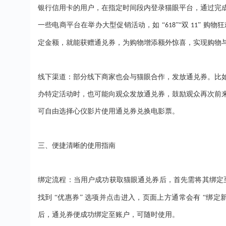
银行信用卡的用户，在指定时间段内登录猫眼平台，通过完
一些电商平台在举办大型促销活动，如
“
”“双
” 购物
618
11
定金额，就能获赠通兑券，为购物增添额外惊喜，实现购物
线下渠道：部分线下商家也会与猫眼合作，发放通兑券。比
办特定活动时，也可能向观众发放通兑券，鼓励观众再次前
可自由选择心仪影片使用通兑券兑换电影票。
三、
便捷清晰的使用指南
绑定流程：当用户成功获取猫眼通兑券后，首先需将其绑定
找到 “优惠券” 选项并点击进入，页面上方通常会有 “绑定
后，通兑券便成功绑定至账户，可随时使用。