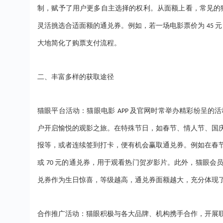
制，赋予了用户更多自主选择的权利。从面额上看，常见的
灵活挑选合适面额的通兑券。例如，若一场电影票价为
元
45
大地简化了购票支付流程。
二、
丰富多样的获取途径
猫眼平台活动：猫眼电影
及官网时常举办精彩纷呈的活
APP
户开启愉悦的观影之旅。在特殊节日，如春节、情人节、国
报等，或者连续签到打卡，便有机会赢取通兑券。例如在春节
或
元的通兑券，用于观看热门贺岁影片。此外，猫眼会
70
兑券作为生日惊喜，等级越高，通兑券面额越大，充分体现
合作推广活动：猫眼积极与各大品牌、机构携手合作，开展