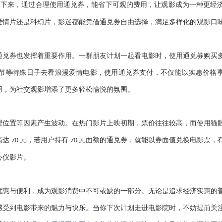
期下来，通过合理使用通兑券，能省下可观的费用，让观影成为一种更经
爱情片还是科幻片，影迷都能凭借通兑券自由选择，满足多样化的观影口
通兑券也发挥着重要作用。一群朋友计划一起看电影时，使用通兑券购买
节等特殊日子去看浪漫爱情电影，使用通兑券支付，不仅能以实惠价格
用，为社交观影增添了更多轻松愉悦的氛围。
理位置等因素产生波动。在热门影片上映初期，票价往往较高，而使用猫
高达
元，若用户持有
元面额的通兑券，就能以券面值兑换电影票，
70
70
心仪影片。
优惠与便利，成为观影消费中不可或缺的一部分。无论是追求经济实惠的
感受到电影带来的魅力与快乐。当你下次计划走进电影院时，不妨提前关