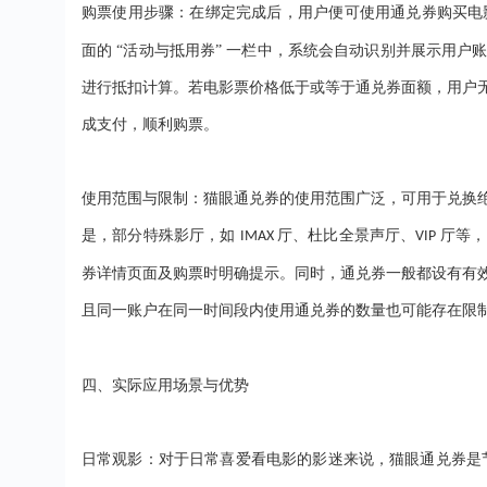
购票使用步骤：在绑定完成后，用户便可使用通兑券购买电
面的 “活动与抵用券” 一栏中，系统会自动识别并展示用
进行抵扣计算。若电影票价格低于或等于通兑券面额，用户
成支付，顺利购票。
使用范围与限制：猫眼通兑券的使用范围广泛，可用于兑换
是，部分特殊影厅，如
厅、杜比全景声厅、
厅等，
IMAX
VIP
券详情页面及购票时明确提示。同时，通兑券一般都设有有
且同一账户在同一时间段内使用通兑券的数量也可能存在限
四、
实际应用场景与优势
日常观影：对于日常喜爱看电影的影迷来说，猫眼通兑券是