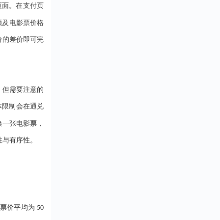
受抵扣金额或折扣
页面。在支付页
血亏啊！ 所以，选
活的各个方面。在
惠。 二、消费券的
台先看资质。营业
上，持卡人可以通
用场景支付宝消费
额及电影票价格
得有吧，这是合法
祥全球购小程序、
（分期乐）覆盖了
的“准生证&rdquo...
福鲤圈小程序等平
分的差价即可完
消费场景，包括但
轻松购买各类商品
于：1.餐饮：在支
务。无论是京东、
合作的餐厅、咖啡
猫、唯品会等知名
消费时使用。2.购
平台，还是沃尔玛
支持线上电商平台
。但需要注意的
姆会员店、永辉超
下实体店铺。3.出
线下大型商超，都
如滴滴出行、共享
体限制会在通兑
用瑞祥全球购白金
等。4.会员服务：
行支付。此外，该
酷会员、腾讯视频
换一张电影票，
支持话费充值、油
等。 三、消费券的
性与有序性。
值、水电费缴纳等...
用方法1.查看消费
在支付宝首页的“卡
包”或“我的”页面中
&l....
影票价平均为
50