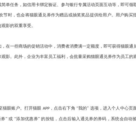
成简单任务，如信用卡绑定验证、参与银行专属活动页面互动等，即可领
狂欢节时，也会将猫眼通兑券作为赠品或抽奖奖品提供给用户。用户购买
与观影的双重享受。
如，在一些商场的促销活动中，消费者消费满一定额度，即可获得猫眼通
来观影。此外，企业为丰富员工福利，会批量采购猫眼通兑券作为员工的
至猫眼账户。打开猫眼
，点击右下角 “我的” 选项，进入个人中心页
APP
新券” 或 “添加优惠券” 的按钮，点击后输入通兑券的券码，系统会自动