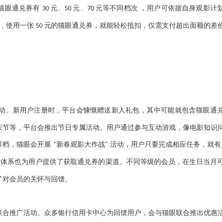
猫眼通兑券有
元、
元、
元等不同档次 ，用户可依据自身观影计
30
50
70
，使用一张
元的猫眼通兑券，就能轻松抵扣，仅需支付超出面额的差
50
动。新用户注册时，平台会慷慨赠送新人礼包，其中可能就包含猫眼通
庆节等，平台会推出节日专属活动。用户通过参与互动游戏，像电影知识
档，猫眼会开展 “新春观影大作战” 活动，用户只要完成相应任务，就
员体系也为用户提供了获取通兑券的渠道。不同等级的会员，在生日当月
了对会员的关怀与回馈。
联合推广活动。众多银行信用卡中心为回馈用户，会与猫眼联合推出优惠