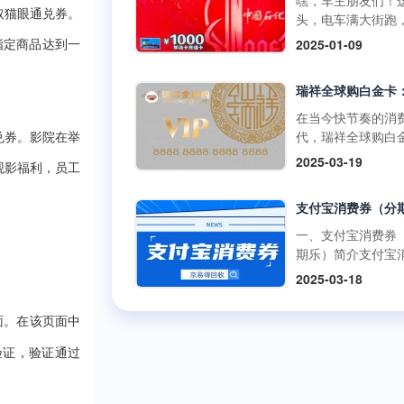
嘿，车主朋友们！
啡兑换码：获取与
百罗森便利店购买
如折扣、积分奖励
取猫眼通兑券。
头，电车满大街跑
丰富的获取途径官
食品、冰激凌等，
员专享活动等。 二
里的加油卡是不是
2025-01-09
道：瑞幸咖啡APP
指定商品达到一
使用提货券轻松结
购买渠道1.朴朴超
没了用武之地？别
开瑞幸咖啡官方应
但需注意，中百百
方渠道： 线上购
在抽屉里吃灰，回
序，在“优惠券”或“
中百电器不支持提
访问朴朴超市官方
现才是正解。但市
卡”板块，按照指引
消费。 使用方式多
或通过朴朴App，
平台五花八门，到
在当今快节奏的消
可便捷购买兑换码
线下门店使用人工
择“购物卡”或“充值
家靠谱又安全？别
代，瑞祥全球购白
兑券。影院在举
里的兑换码种类丰
台：在门店购物结
心”，完成支付后，
今天就给你扒一扒
凭借其强大的功能
面值多样，....
2025-03-19
后，前往人工收银
物卡将存入您的账
观影福利，员工
优质加油卡回收平
泛的使用范围，成
付款时直接出示中
户。 线下购买：
门道。 一、靠谱回
众多消费者和企业
货券，收银员会通
朴朴超市门店的客
平台的两大“黄金准
发放的首选。作为
码或手动输入相关
心或礼品卡销售点
则” （一）高资质
专业的卡券回收平
一、支付宝消费券
息，完成抵扣支付
直接购买实体卡。 2
通货 加油充值卡可
京易得回收深知瑞
期乐）简介支付宝
商品金额超过提货
第三方平台： 在
是小数目，少则几
球购白金卡的价值
券（分期乐）是由
额，需自行支付超
2025-03-18
宝、京东等....
多则上千，省着点
势，今天就让我们
乐平台与支付宝合
分；若低于提货券
1000块能让爱车跑
了解一下这张备受
出的电子优惠券。
额，剩....
远。这么有价值的
面。在该页面中
的高端消费卡。 一
可以通过分期乐的
交给正规军才放心
瑞祥全球购白金卡
额度购买这些消费
验证，验证通过
些不靠谱的三方渠
用范围瑞祥全球购
并在支付宝支持的
网上一搜，好多用
卡的使用范围极为
商户或平台上使用
诉收了卡却没收到
泛，几乎涵盖了日