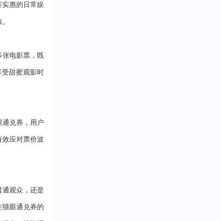
济实惠的日常娱
味。
多张电影票，既
享受甜蜜观影时
眼通兑券，用户
有效应对票价波
普通观众，还是
注猫眼通兑券的