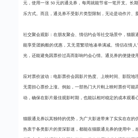
元，使用一张
元的通兑券，每周就能节省一笔开支。长
50
乐方式。而且，通兑券不受影片类型限制，无论是动作片、
社交聚会观影：在朋友聚会、情侣约会等社交场景中，猫眼
能享受团购般的优惠，又无需繁琐地凑单满减。情侣在情人
光，还能避免因票价过高而影响约会心情。通兑券的便捷使
应对票价波动：电影票价会因影片热度、上映时间、影院地
无需担心票价上涨。例如，一部热门大片刚上映时票价可能
动，确保在影片最佳观影时期，也能以相对稳定的成本观看
猫眼通兑券以其独特的优势，为广大影迷带来了实实在在的
热衷于各类影片的资深影迷，都能在猫眼通兑券的使用中，