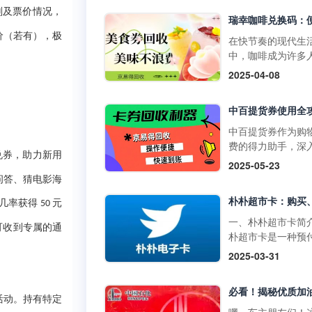
物卡通常不支持购
门店使用，享受购
划及票价情况，
草、酒类、礼品卡
惠。它不仅可以用
值卡等特殊商品。
价（若有），极
买日常商品，还可
在快节奏的现代生
大润发购物卡的购
特定活动期间享受
中，咖啡成为许多
式1. 线上购买：• 
折扣。二、中百提
启活力一天或缓解
2025-04-08
发优鲜APP：下载
的获取方式1. 线上
疲惫的必备饮品。
装大润发优鲜APP
取：• 通过中百官
咖啡以其丰富多样
录后在“我的”页面
APP参与活动，完
品，如经典的拿铁
到“大润发电子购物
定任务即可获得提
爽的生椰拿铁，以
中百提货券作为购
卡”，选择面值并完
券。• 在中百线上
断推陈出新的季节
费的得力助手，深
支付。• 第三方平
购物满一定金额后
兑券，助力新用
饮品，在咖啡市场
解其使用方法，能
2025-05-23
如淘宝，搜索“大润
获赠提货券。2. 线
据了重要地位。而
们更高效地享受购
问答、猜电影海
购物卡”，选择官方
获取：• 在中百门
咖啡兑换码作为一
利，挖掘其中隐藏
舰店或授权....
物满一定金额后，
活的消费凭证，为
惠。 使用范围广泛
有几率获得
元
50
赠提货券。• 参与
爱好者们带来了诸
百提货券主要适用
一、朴朴超市卡简
线下活动，并达到
可收到专属的通
利。不过，生活中
百仓储、中百超市
朴超市卡是一种预
条件，即可获得提
会出现兑换码闲置
盖湖北省内众多门
卡，可在朴朴超市
2025-03-31
券。三、中百提货
况，别担心，京易
无论是采购米面粮
上平台（朴朴App
使用方法1. 线下使
收平台能为你排忧
生鲜蔬果等日常食
线下门店用于购物
用：•&nb....
难，让闲置兑换码
还是挑选家居用品
不仅具有支付功能
活动。持有特定
实现价值。一、瑞
人护理产品，甚至
提供多种优惠和特