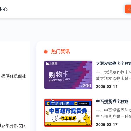
中心
热门资讯
一、大润发购物卡
户提供优质便捷
能大润发购物卡是
预付卡，可在大润
2025-03-14
市的线下门店和线
台使用，用于购买
中百提货券全攻略
品、日用品、家电
类商品。它还可以
一、中百提货券的
超市的其他促销活
中百提货券是一种
如满减、打折等，
式购物卡，可以在
2025-03-17
以及部分影院限
物更加划算。不过
超市、中百仓储等