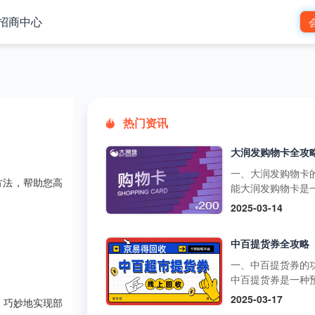
招商中心
热门资讯
一、大润发购物卡
方法，帮助您高
能大润发购物卡是
预付卡，可在大润
2025-03-14
市的线下门店和线
台使用，用于购买
中百提货券全攻略
品、日用品、家电
类商品。它还可以
一、中百提货券的
超市的其他促销活
中百提货券是一种
如满减、打折等，
式购物卡，可以在
2025-03-17
，巧妙地实现部
物更加划算。不过
超市、中百仓储等