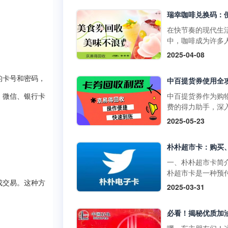
物卡通常不支持购
门店使用，享受购
草、酒类、礼品卡
惠。它不仅可以用
值卡等特殊商品。
买日常商品，还可
在快节奏的现代生
大润发购物卡的购
特定活动期间享受
中，咖啡成为许多
式1. 线上购买：• 
折扣。二、中百提
启活力一天或缓解
2025-04-08
发优鲜APP：下载
的获取方式1. 线上
疲惫的必备饮品。
装大润发优鲜APP
取：• 通过中百官
咖啡以其丰富多样
录后在“我的”页面
的卡号和密码，
APP参与活动，完
品，如经典的拿铁
到“大润发电子购物
定任务即可获得提
爽的生椰拿铁，以
中百提货券作为购
、微信、银行卡
卡”，选择面值并完
券。• 在中百线上
断推陈出新的季节
费的得力助手，深
支付。• 第三方平
购物满一定金额后
饮品，在咖啡市场
解其使用方法，能
2025-05-23
如淘宝，搜索“大润
获赠提货券。2. 线
据了重要地位。而
们更高效地享受购
购物卡”，选择官方
获取：• 在中百门
咖啡兑换码作为一
利，挖掘其中隐藏
舰店或授权....
物满一定金额后，
活的消费凭证，为
惠。 使用范围广泛
赠提货券。• 参与
爱好者们带来了诸
百提货券主要适用
一、朴朴超市卡简
线下活动，并达到
利。不过，生活中
百仓储、中百超市
朴超市卡是一种预
条件，即可获得提
会出现兑换码闲置
盖湖北省内众多门
卡，可在朴朴超市
成交易。这种方
2025-03-31
券。三、中百提货
况，别担心，京易
无论是采购米面粮
上平台（朴朴App
使用方法1. 线下使
收平台能为你排忧
生鲜蔬果等日常食
线下门店用于购物
用：•&nb....
难，让闲置兑换码
还是挑选家居用品
不仅具有支付功能
实现价值。一、瑞
人护理产品，甚至
提供多种优惠和特