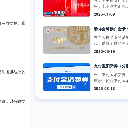
嘿，车主朋友们！
啡兑换码：获取与
百罗森便利店购买
如折扣、积分奖励
头，电车满大街跑
丰富的获取途径官
食品、冰激凌等，
员专享活动等。 二
里的加油卡是不是
2025-01-09
道：瑞幸咖啡APP
使用提货券轻松结
购买渠道1.朴朴超
没了用武之地？别
开瑞幸咖啡官方应
但需注意，中百百
方渠道： 线上购
在抽屉里吃灰，回
可完成交易。这
序，在“优惠券”或“
中百电器不支持提
访问朴朴超市官方
现才是正解。但市
卡”板块，按照指引
消费。 使用方式多
或通过朴朴App，
平台五花八门，到
在当今快节奏的消
可便捷购买兑换码
线下门店使用人工
择“购物卡”或“充值
家靠谱又安全？别
代，瑞祥全球购白
里的兑换码种类丰
台：在门店购物结
心”，完成支付后，
今天就给你扒一扒
凭借其强大的功能
面值多样，....
2025-03-19
后，前往人工收银
物卡将存入您的账
优质加油卡回收平
泛的使用范围，成
付款时直接出示中
户。 线下购买：
门道。 一、靠谱回
众多消费者和企业
货券，收银员会通
朴朴超市门店的客
平台的两大“黄金准
发放的首选。作为
码或手动输入相关
心或礼品卡销售点
则” （一）高资质
还能增进彼此的
专业的卡券回收平
一、支付宝消费券
息，完成抵扣支付
直接购买实体卡。 2
通货 加油充值卡可
京易得回收深知瑞
期乐）简介支付宝
商品金额超过提货
第三方平台： 在
是小数目，少则几
球购白金卡的价值
券（分期乐）是由
额，需自行支付超
2025-03-18
宝、京东等....
多则上千，省着点
势，今天就让我们
乐平台与支付宝合
分；若低于提货券
1000块能让爱车跑
了解一下这张备受
出的电子优惠券。
额，剩....
远。这么有价值的
渠道，以保障交
的高端消费卡。 一
可以通过分期乐的
交给正规军才放心
瑞祥全球购白金卡
额度购买这些消费
些不靠谱的三方渠
用范围瑞祥全球购
并在支付宝支持的
网上一搜，好多用
卡的使用范围极为
商户或平台上使用
诉收了卡却没收到
泛，几乎涵盖了日