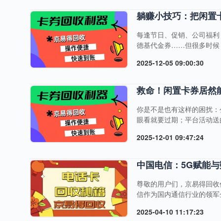
高价诱饵骗局：报价远高于市
躺赚小技巧：把闲置
每逢节日、促销、公司福利
德基代金券……但很多时候
看似“鸡肋”的闲置卡券，
2025-12-05 09:00:30
要的礼品卡、购物卡、充值
无需复杂操作。🎯卡券回
对应门店的你买错卡、充错值，
救命！闲置卡券居然
你是不是也有这样的困扰：
眼看就要过期；平台活动送
赠朋友又怕麻烦，难道只能
2025-12-01 09:47:24
——京易得回收，让你的每
选京易得回收？5大核心优
信小程序提交卡券信息后，系统
中国电信：5G赋能
尊敬的用户们，京易得回收
信作为国内通信行业的领军
机遇。 数字化转型：赋能千
2025-04-10 11:17:23
图，涵盖企业内部数字化转