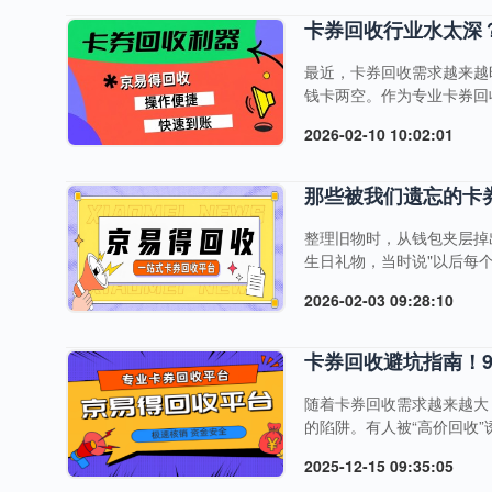
卡券回收行业水太深
最近，卡券回收需求越来越
钱卡两空。作为专业卡券回
规平台必有企业主体，可在
2026-02-10 10:02:01
督，交易有保障。第二招：
善的售后客服通道第三招：
规平台经得起时间检验，京
那些被我们遗忘的卡
允定价，拒....
整理旧物时，从钱包夹层掉
生日礼物，当时说"以后每
置卡券背后，或许都有一段
2026-02-03 09:28:10
朋友寄来的当地超市卡，离
了两年它们不是废纸，是被
京东卡，换成现金给父母买份
卡券回收避坑指南！9
随着卡券回收需求越来越大
的陷阱。有人被“高价回收
人信息……其实，卡券回收
2025-12-15 09:35:05
得回收结合数万用户交易经