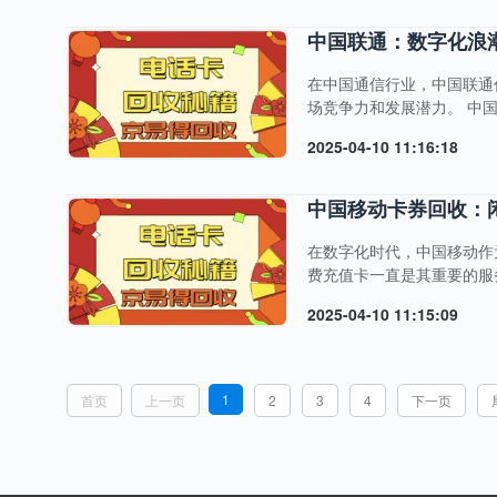
方面。在内部运营方面，中
台，覆盖扇区数近500万个
中国联通：数字化浪
在中国通信行业，中国联通
场竞争力和发展潜力。 中
展，中国联通正积极布局相
2025-04-10 11:16:18
317亿元，同比增长24.
升，目标是达到10EFLO
2016年进行混合所有制改
中国移动卡券回收：
在数字化时代，中国移动作
费充值卡一直是其重要的服
中国移动话费充值卡，这些
2025-04-10 11:15:09
专业卡券回收平台，用户可
移动话费充值卡的优势 中
的提示，拨打指定的充值服
次，中国移动话费充值卡种..
1
首页
上一页
2
3
4
下一页